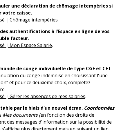
uler une déclaration de chômage intempéries si
 votre caisse.
isé | Chômage intempéries
.
des authentifications à l’Espace en ligne de vos
uble facteur.
sé | Mon Espace Salarié
.
ande de congé individuelle de type CGE et CET
annulation du congé indemnisé en choisissant l'une
ison" et pour ce deuxième choix, complétez
re.
sé | Gérer les absences de mes salariés
.
table par le biais d'un nouvel écran.
Coordonnées
is
Mes documents (e
n fonction des droits de
hent des messages d'information sur la possibilité de
e s'affiche plus directement mais en suivant un lien