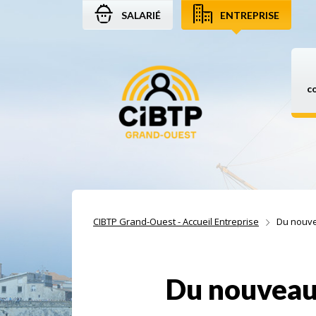
SALARIÉ
ENTREPRISE
Aller au contenu
Aller à la recherche
Aller à la navigation
c
CIBTP Grand-Ouest - Accueil Entreprise
Du nouve
Du nouveau 