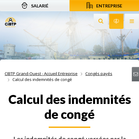
SALARIÉ
ENTREPRISE
Aller au contenu
Aller à la recherche
Aller à la navigation
Rechercher sur le
Services 
Af
CIBTP Grand-Ouest - Accueil Entreprise
Congés payés
Calcul des indemnités de congé
Calcul des indemnités
de congé
Les indemnités de congé versées par la