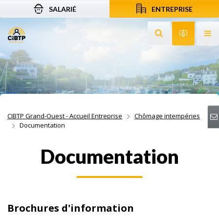
SALARIÉ
ENTREPRISE
Aller au contenu
Aller à la recherche
Aller à la navigation
Rechercher sur le
Services 
Af
CIBTP Grand-Ouest - Accueil Entreprise
Chômage intempéries
Documentation
Documentation
Brochures d'information