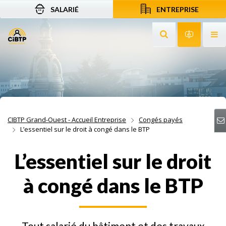
SALARIÉ
ENTREPRISE
Aller au contenu
Aller à la recherche
Aller à la navigation
Rechercher sur le
Services 
Af
CIBTP Grand-Ouest - Accueil Entreprise
Congés payés
L’essentiel sur le droit à congé dans le BTP
L’essentiel sur le droit
à congé dans le BTP
Tout salarié du bâtiment et des travaux