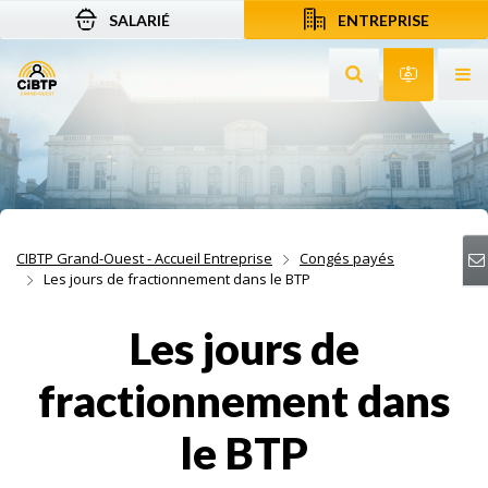
SALARIÉ
ENTREPRISE
Aller au contenu
Aller à la recherche
Aller à la navigation
Rechercher sur le
Services 
Af
CIBTP Grand-Ouest - Accueil Entreprise
Congés payés
Les jours de fractionnement dans le BTP
Les jours de
fractionnement dans
le BTP