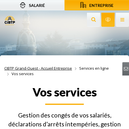
SALARIÉ
ENTREPRISE
Aller au contenu
Aller à la recherche
Aller à la navigation
Rechercher sur le
Services 
Af
CIBTP Grand-Ouest - Accueil Entreprise
Services en ligne
Vos services
Vos services
Gestion des congés de vos salariés,
déclarations d’arrêts intempéries, gestion