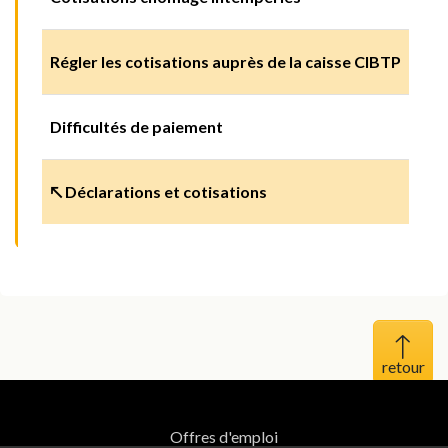
Régler les cotisations auprès de la caisse CIBTP
Difficultés de paiement
↖ Déclarations et cotisations
Haut 
Offres d'emploi