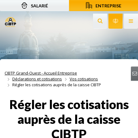
SALARIÉ
ENTREPRISE
Aller au contenu
Aller à la recherche
Aller à la navigation
Rechercher sur le
Services 
Af
CIBTP Grand-Ouest - Accueil Entreprise
Déclarations et cotisations
Vos cotisations
Régler les cotisations auprès de la caisse CIBTP
Régler les cotisations
auprès de la caisse
CIBTP