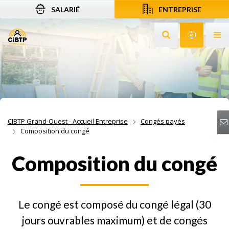
SALARIÉ
ENTREPRISE
Aller au contenu
Aller à la recherche
Aller à la navigation
Rechercher sur le
Services 
Af
CIBTP Grand-Ouest - Accueil Entreprise
Congés payés
Composition du congé
Composition du congé
Le congé est composé du congé légal (30
jours ouvrables maximum) et de congés