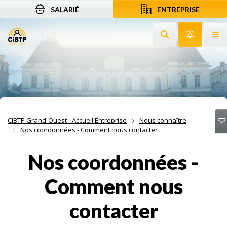
SALARIÉ
ENTREPRISE
Aller au contenu
Aller à la recherche
Aller à la navigation
Rechercher sur le
Services 
Af
CIBTP Grand-Ouest - Accueil Entreprise
Nous connaître
Nos coordonnées - Comment nous contacter
Nos coordonnées -
Comment nous
contacter