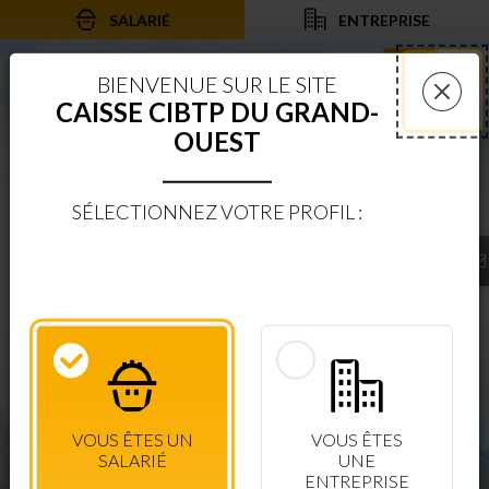
SALARIÉ
ENTREPRISE
Aller au contenu
Aller à la recherche
Aller à la navigation
Rechercher sur le
Services 
Af
BIENVENUE SUR LE SITE
CAISSE CIBTP DU GRAND-
Fer
OUEST
SÉLECTIONNEZ VOTRE PROFIL :
BIENVENUE SUR LE SITE
CAISSE CIBTP DU GRAND-OUEST
ESPACE SÉCURISÉ
CONSULTEZ VOS DROITS EN TEMPS RÉEL
VOUS ÊTES UN
VOUS ÊTES
CONNEXION SALARIÉ
+ D'INFOS
SALARIÉ
UNE
ENTREPRISE