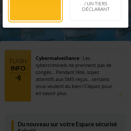
/ UN TIERS
DÉCLARANT
Cybermalveillance
: Les
FLASH
cybercriminels ne prennent pas de
INFO
congés… Pendant l’été, soyez
attentifs aux SMS reçus… certains
vous veulent du bien ! Cliquez pour
en savoir plus.
Du nouveau sur votre Espace sécurisé