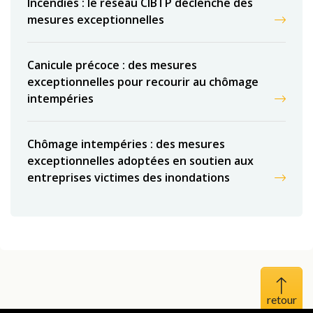
Incendies : le réseau CIBTP déclenche des
mesures exceptionnelles
Canicule précoce : des mesures
exceptionnelles pour recourir au chômage
intempéries
Chômage intempéries : des mesures
exceptionnelles adoptées en soutien aux
entreprises victimes des inondations
Haut 