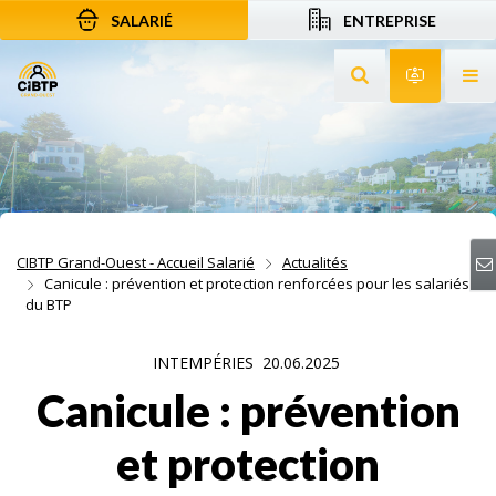
SALARIÉ
ENTREPRISE
Aller au contenu
Aller à la recherche
Aller à la navigation
Rechercher sur le
Services 
Af
CIBTP Grand-Ouest - Accueil Salarié
Actualités
Canicule : prévention et protection renforcées pour les salariés
du BTP
INTEMPÉRIES
20.06.2025
Canicule : prévention
et protection