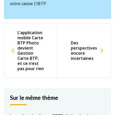
votre caisse CIBTP.
L’application
mobile Carte
BTP Photo
Des
devient
perspectives
Gestion
encore
Carte BTP,
incertaines
et ce n’est
pas pour rien
Sur le même thème