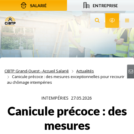
SALARIÉ
ENTREPRISE
Aller au contenu
Aller à la recherche
Aller à la navigation
Rechercher sur le
Services 
Af
CIBTP Grand-Ouest - Accueil Salarié
Actualités
Canicule précoce : des mesures exceptionnelles pour recourir
au chômage intempéries
INTEMPÉRIES
27.05.2026
Canicule précoce : des
mesures