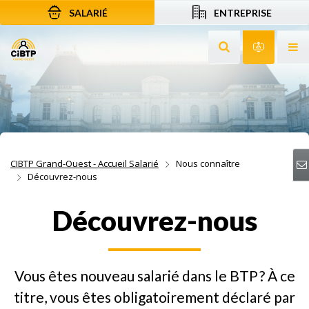
SALARIÉ
ENTREPRISE
Aller au contenu
Aller à la recherche
Aller à la navigation
Rechercher sur le
Services 
Af
CIBTP Grand-Ouest - Accueil Salarié
Nous connaître
Découvrez-nous
Découvrez-nous
Vous êtes nouveau salarié dans le BTP ? À ce
titre, vous êtes obligatoirement déclaré par