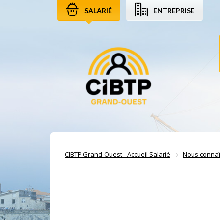
SALARIÉ
ENTREPRISE
Aller au contenu
Aller à la recherche
Aller à la navigation
CIBTP Grand-Ouest - Accueil Salarié
Nous connaî