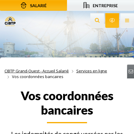
SALARIÉ
ENTREPRISE
Aller au contenu
Aller à la recherche
Aller à la navigation
Rechercher sur le
Services 
Af
CIBTP Grand-Ouest - Accueil Salarié
Services en ligne
Vos coordonnées bancaires
Vos coordonnées
bancaires
Les indemnités de congé versées par les