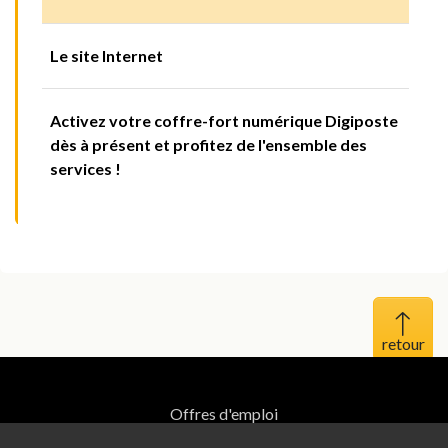
Le site Internet
Activez votre coffre-fort numérique Digiposte
dès à présent et profitez de l'ensemble des
services !
Haut 
Offres d'emploi