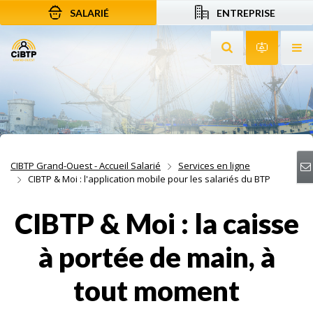
SALARIÉ
ENTREPRISE
Aller au contenu
Aller à la recherche
Aller à la navigation
Rechercher sur le
Services 
Af
CIBTP Grand-Ouest - Accueil Salarié
Services en ligne
CIBTP & Moi : l'application mobile pour les salariés du BTP
CIBTP & Moi : la caisse
à portée de main, à
tout moment