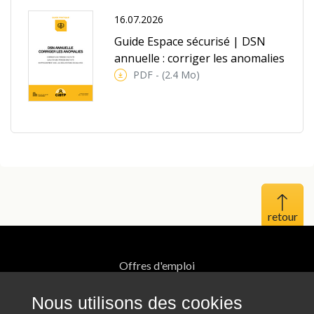
16.07.2026
Guide Espace sécurisé | DSN
annuelle : corriger les anomalies
PDF - (2.4 Mo)
Haut 
Offres d'emploi
Mentions légales
Nous utilisons des cookies