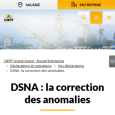
SALARIÉ
ENTREPRISE
Aller au contenu
Aller à la recherche
Aller à la navigation
Rechercher sur le
Services 
Af
CIBTP Grand-Ouest - Accueil Entreprise
Déclarations et cotisations
Vos déclarations
DSNA : la correction des anomalies
DSNA : la correction
des anomalies