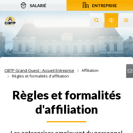
SALARIÉ
ENTREPRISE
Aller au contenu
Aller à la recherche
Aller à la navigation
Rechercher sur le
Services 
Af
CIBTP Grand-Ouest - Accueil Entreprise
Affiliation
Règles et formalités d'affiliation
Règles et formalités
d'affiliation
Les entreprises employant du personnel