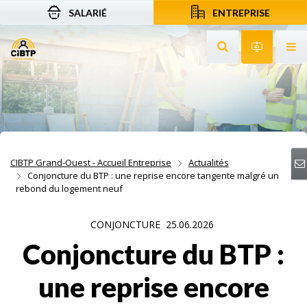
SALARIÉ
ENTREPRISE
Aller au contenu
Aller à la recherche
Aller à la navigation
Rechercher sur le
Services 
Af
CIBTP Grand-Ouest - Accueil Entreprise
Actualités
Conjoncture du BTP : une reprise encore tangente malgré un
rebond du logement neuf
CONJONCTURE
25.06.2026
Conjoncture du BTP :
une reprise encore