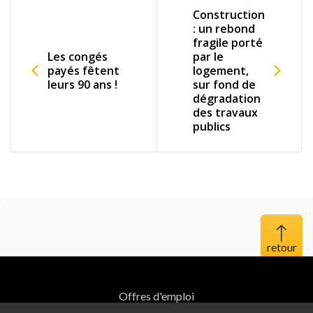
Construction
: un rebond
fragile porté
Les congés
par le
payés fêtent
logement,
leurs 90 ans !
sur fond de
dégradation
des travaux
publics
Haut 
Offres d'emploi