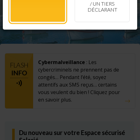
/ UN TIERS
DÉCLARANT
Cybermalveillance
: Les
FLASH
cybercriminels ne prennent pas de
INFO
congés… Pendant l’été, soyez
attentifs aux SMS reçus… certains
vous veulent du bien ! Cliquez pour
en savoir plus.
Du nouveau sur votre Espace sécurisé