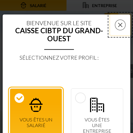
SALARIÉ
ENTREPRISE
Aller au contenu
Aller à la recherche
Aller à la navigation
Rechercher sur le
Services 
Af
BIENVENUE SUR LE SITE
CAISSE CIBTP DU GRAND-
Fer
OUEST
SÉLECTIONNEZ VOTRE PROFIL :
BIENVENUE SUR LE SITE
CAISSE CIBTP DU GRAND-OUEST
ESPACE SÉCURISÉ
CONSULTEZ VOS DROITS EN TEMPS RÉEL
VOUS ÊTES UN
VOUS ÊTES
CONNEXION SALARIÉ
+ D'INFOS
SALARIÉ
UNE
ENTREPRISE