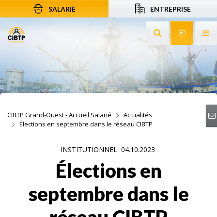
SALARIÉ
ENTREPRISE
Aller au contenu
Aller à la recherche
Aller à la navigation
Rechercher sur le
Services 
Af
CIBTP Grand-Ouest - Accueil Salarié
Actualités
Élections en septembre dans le réseau CIBTP
INSTITUTIONNEL
04.10.2023
Élections en
septembre dans le