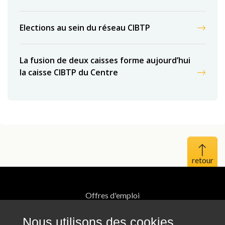
Elections au sein du réseau CIBTP
La fusion de deux caisses forme aujourd’hui
la caisse CIBTP du Centre
Haut 
Offres d'emploi
Mentions légales
Nous utilisons des cookies