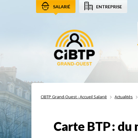
SALARIÉ
ENTREPRISE
Aller au contenu
Aller à la recherche
Aller à la navigation
CIBTP Grand-Ouest - Accueil Salarié
Actualités
Carte BTP : du 