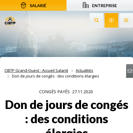
SALARIÉ
ENTREPRISE
Aller au contenu
Aller à la recherche
Aller à la navigation
Rechercher sur le
Services 
Af
CIBTP Grand-Ouest - Accueil Salarié
Actualités
Don de jours de congés : des conditions élargies
CONGÉS PAYÉS
27.11.2020
Don de jours de congés
: des conditions