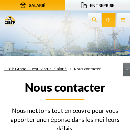
SALARIÉ
ENTREPRISE
Aller au contenu
Aller à la recherche
Aller à la navigation
Rechercher sur le
Services 
Af
CIBTP Grand-Ouest - Accueil Salarié
Nous contacter
Nous contacter
Nous mettons tout en œuvre pour vous
apporter une réponse dans les meilleurs
délais.